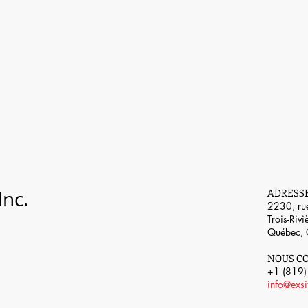
Inc.
ADRESS
2230, rue
Trois-Riv
Québec,
NOUS C
+1 (819
info@exs