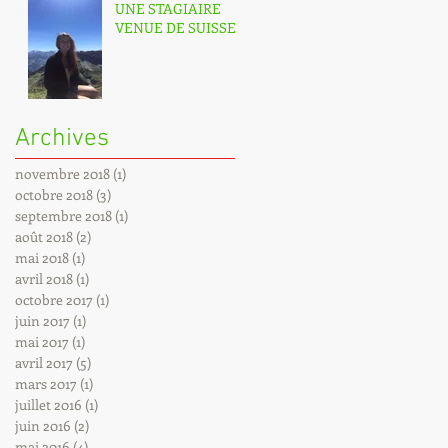
UNE STAGIAIRE
VENUE DE SUISSE
Archives
novembre 2018
(1)
1 post
octobre 2018
(3)
3 posts
septembre 2018
(1)
1 post
août 2018
(2)
2 posts
mai 2018
(1)
1 post
avril 2018
(1)
1 post
octobre 2017
(1)
1 post
juin 2017
(1)
1 post
mai 2017
(1)
1 post
avril 2017
(5)
5 posts
mars 2017
(1)
1 post
juillet 2016
(1)
1 post
juin 2016
(2)
2 posts
mai 2016
(4)
4 posts