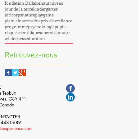
fondation Dallaire
haut niveau
jour de la terre
kindergarten
loricorps
nature
playgame
plein air accessible
prix d'excellence
programme
psycholologie
pupils
risque
scientifique
supervision
uqtr
wilderness
éducation
Retrouvez-nous
E
 Tebbutt
ières, G8Y 4P1
 Canada
ONTACTER
) 448-0689
ituexperience.com