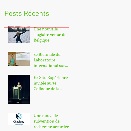
Posts Récents
Une nouvelle
stagiaire venue de
Belgique
4e Biennale du
Laboratoire
international sur
l'inclusion scolaire.
Deux de nos
Ex Situ Expérience
chercheurs y part
invitée au 3e
Colloque de la
psychoéducation
2018 de l'Université
Laval.
Une nouvelle
subvention de
recherche accordée