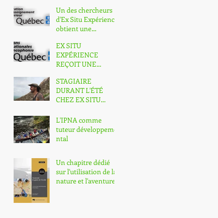
par le Ministère de
Un des chercheurs
l'Éducation et de
d'Ex Situ Expérience
l'Enseig
obtient une
subvention de
EX SITU
recherche en lien
EXPÉRIENCE
avec l'in
REÇOIT UNE
SUBVENTION DU
STAGIAIRE
MINISTÈRE DES
DURANT L'ÉTÉ
RELATIONS
CHEZ EX SITU
INTERNATIONALES
EXPÉRIENCE
ET DE LA FRANCOP
L'IPNA comme
tuteur développeme
ntal
Un chapitre dédié
sur l'utilisation de la
nature et l'aventure