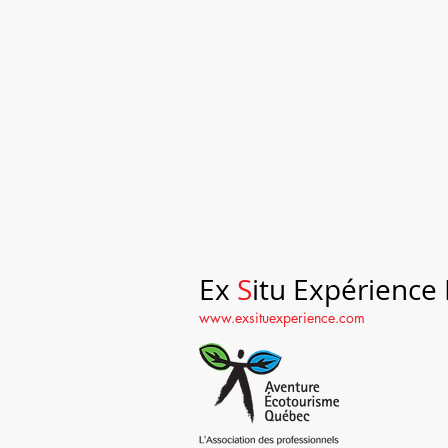
Ex
S
itu Expérience 
www.exsituexperience.com