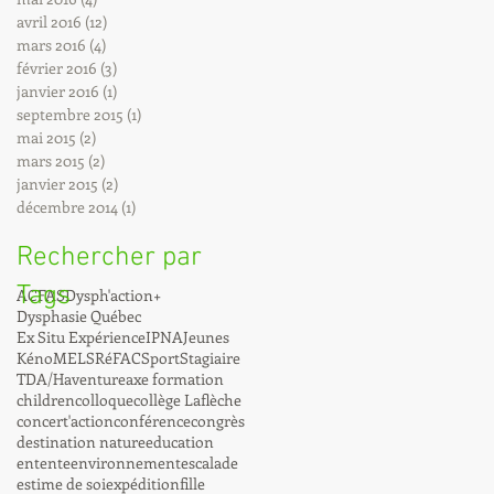
avril 2016
(12)
12 posts
mars 2016
(4)
4 posts
février 2016
(3)
3 posts
janvier 2016
(1)
1 post
septembre 2015
(1)
1 post
mai 2015
(2)
2 posts
mars 2015
(2)
2 posts
janvier 2015
(2)
2 posts
décembre 2014
(1)
1 post
Rechercher par
Tags
ACFAS
Dysph'action+
Dysphasie Québec
Ex Situ Expérience
IPNA
Jeunes
Kéno
MELS
RéFAC
Sport
Stagiaire
TDA/H
aventure
axe formation
children
colloque
collège Laflèche
concert'action
conférence
congrès
destination nature
education
entente
environnement
escalade
estime de soi
expédition
fille