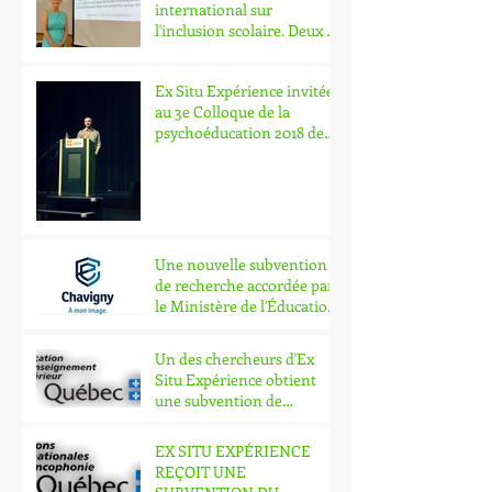
international sur
l'inclusion scolaire. Deux de
nos chercheurs y part
Ex Situ Expérience invitée
au 3e Colloque de la
psychoéducation 2018 de
l'Université Laval.
Une nouvelle subvention
de recherche accordée par
le Ministère de l'Éducation
et de l'Enseig
Un des chercheurs d'Ex
Situ Expérience obtient
une subvention de
recherche en lien avec l'in
EX SITU EXPÉRIENCE
REÇOIT UNE