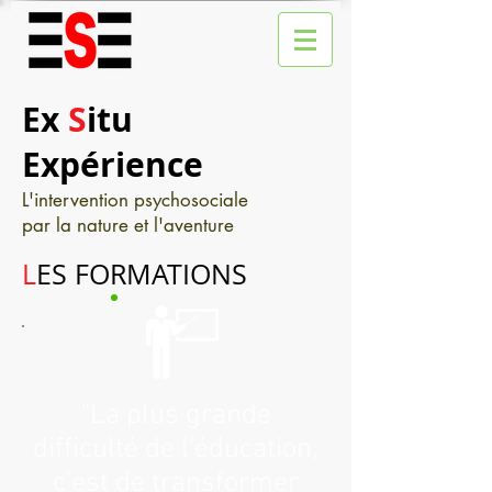
Ex
S
itu
Expérience
L'intervention psychosociale
par la nature et l'aventure
L
ES FORMATIONS
"La plus grande
difficulté de l'éducation,
c'est de transformer