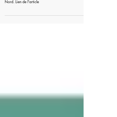
Une capsule sur l'Éducation en contexte de nature.
Intéressant de voir le parallèle Europe et Amérique du
Nord. Lien de l'article