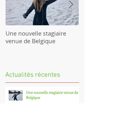
Une nouvelle stagiaire
4e Biennale d
venue de Belgique
international 
l'inclusion sc
de nos cherch
Actualités récentes
Une nouvelle stagiaire venue de
Belgique