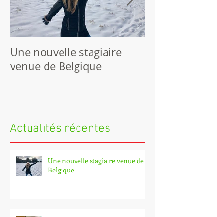
Une nouvelle stagiaire
4e Biennale d
venue de Belgique
international 
l'inclusion sc
de nos cherch
Actualités récentes
Une nouvelle stagiaire venue de
Belgique