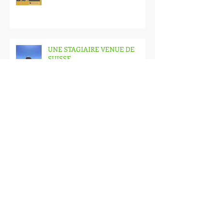
UNE STAGIAIRE VENUE DE
SUISSE
Archives
novembre 2018
(1)
1 post
octobre 2018
(3)
3 posts
septembre 2018
(1)
1 post
août 2018
(2)
2 posts
mai 2018
(1)
1 post
avril 2018
(1)
1 post
octobre 2017
(1)
1 post
juin 2017
(1)
1 post