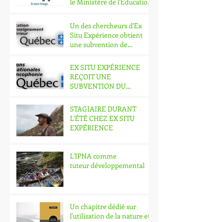
le Ministère de l'Éducation
et de l'Enseig
Un des chercheurs d'Ex
Situ Expérience obtient
une subvention de
recherche en lien avec l'in
EX SITU EXPÉRIENCE
REÇOIT UNE
SUBVENTION DU
MINISTÈRE DES
RELATIONS
STAGIAIRE DURANT
INTERNATIONALES ET
L'ÉTÉ CHEZ EX SITU
DE LA FRANCOP
EXPÉRIENCE
L'IPNA comme
tuteur développemental
Un chapitre dédié sur
l'utilisation de la nature et